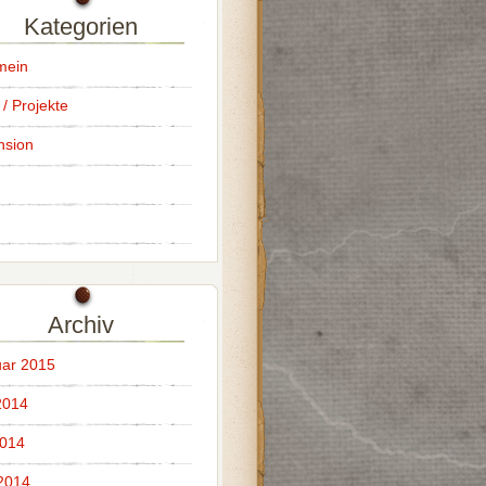
Kategorien
mein
 / Projekte
nsion
Archiv
ar 2015
2014
2014
 2014