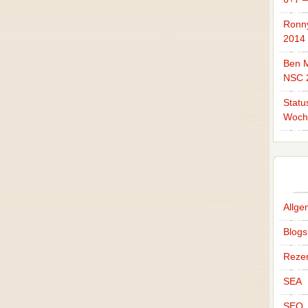
Ronn
2014
Ben M
NSC 
Statu
Woch
Allge
Blogs
Reze
SEA
SEO