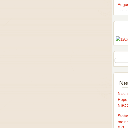
Augus
Ne
Nisch
Repor
NSC 
Statu
mein
6+7 