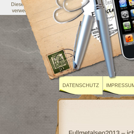
Diese Website verwendet Cookies von Google, um ihre Dien
verwenden, werden an Google weitergegeben. Durch die N
DATENSCHUTZ
IMPRESSU
Fullmetalseo2013 – ich