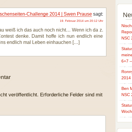
Ne
schenseiten-Challenge 2014 | Swen Prause
sagt:
19. Februar 2014 um 20:12 Uhr
Nisch
au weiß ich das auch noch nicht… Wenn ich da z.
Repor
ontest denke. Damit hoffe ich nun endlich eine
NSC 
ins endlich mal Leben einhauchen […]
Statu
mein
6+7 
Ronn
ntar
2014
Ben M
ht veröffentlicht.
Erforderliche Felder sind mit
NSC 
Statu
Woch