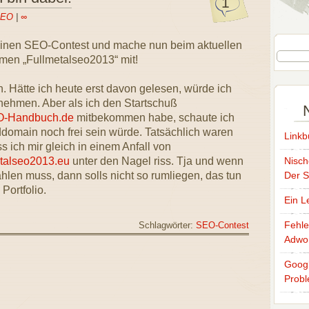
1
EO
|
∞
einen SEO-Contest und mache nun beim aktuellen
men „Fullmetalseo2013“ mit!
an. Hätte ich heute erst davon gelesen, würde ich
lnehmen. Aber als ich den Startschuß
-Handbuch.de
mitbekommen habe, schaute ich
domain noch frei sein würde. Tatsächlich waren
Linkb
ss ich mir gleich in einem Anfall von
etalseo2013.eu
unter den Nagel riss. Tja und wenn
Nisch
ahlen muss, dann solls nicht so rumliegen, das tun
Der S
ortfolio.
Ein L
Fehle
Schlagwörter:
SEO-Contest
Adwo
Googl
Prob