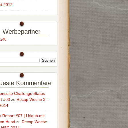
t 2012
Werbepartner
ueste Kommentare
enseite Challenge Status
t #03
zu
Recap Woche 3 –
2014
s Report #07 | Urlaub mit
em Hund
zu
Recap Woche
– NSC 2014