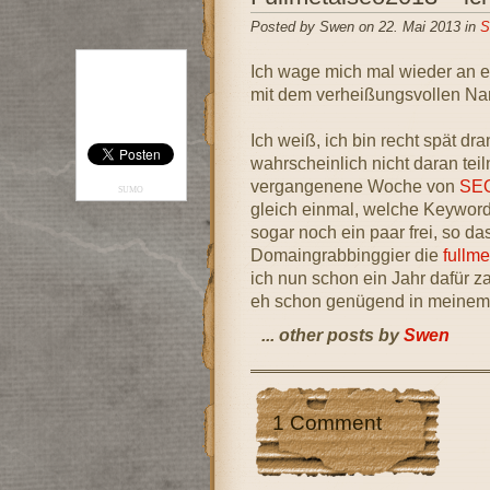
Posted by Swen on 22. Mai 2013 in
S
Ich wage mich mal wieder an 
mit dem verheißungsvollen Na
Ich weiß, ich bin recht spät dr
wahrscheinlich nicht daran tei
vergangenene Woche von
SEO
SUMO
gleich einmal, welche Keyword
sogar noch ein paar frei, so da
Domaingrabbinggier die
fullm
ich nun schon ein Jahr dafür z
eh schon genügend in meinem P
... other posts by
Swen
1 Comment