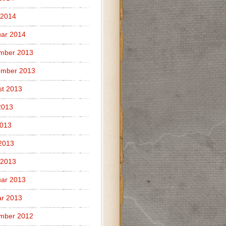
 2014
ar 2014
mber 2013
ember 2013
t 2013
2013
2013
 2013
 2013
ar 2013
r 2013
mber 2012