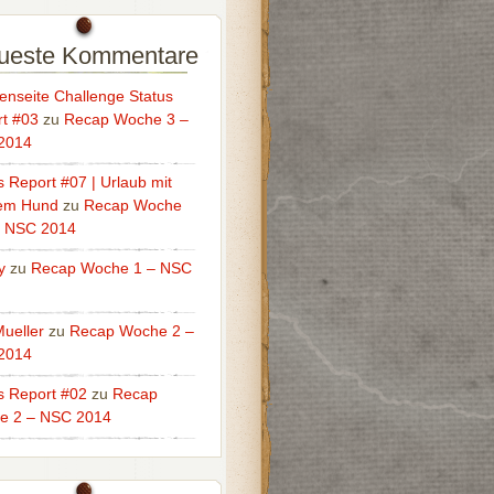
ueste Kommentare
enseite Challenge Status
t #03
zu
Recap Woche 3 –
2014
s Report #07 | Urlaub mit
em Hund
zu
Recap Woche
– NSC 2014
y
zu
Recap Woche 1 – NSC
ueller
zu
Recap Woche 2 –
2014
s Report #02
zu
Recap
e 2 – NSC 2014