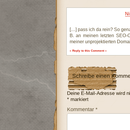
Ni
[…] pass ich da rein? So gen
B. an meinen letzten SEO-C
meiner unprojektierten Doma
» Reply to this Comment «
Schreibe einen Komme
Deine E-Mail-Adresse wird nic
*
markiert
Kommentar
*