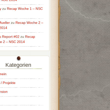
y
zu
Recap Woche 1 – NSC
ueller
zu
Recap Woche 2 –
2014
s Report #02
zu
Recap
e 2 – NSC 2014
Kategorien
mein
 / Projekte
nsion