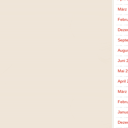
März
Febru
Deze
Sept
Augus
Juni 
Mai 
April
März
Febru
Janua
Deze