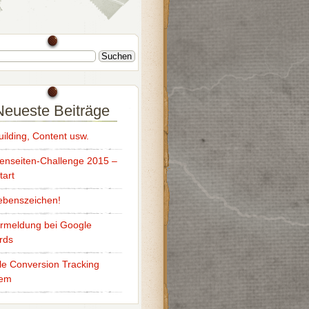
Neueste Beiträge
uilding, Content usw.
enseiten-Challenge 2015 –
tart
ebenszeichen!
rmeldung bei Google
rds
e Conversion Tracking
lem