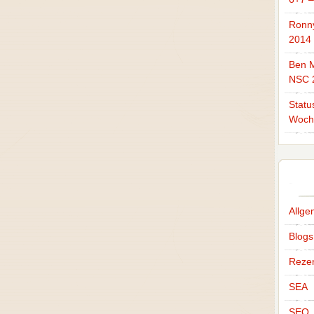
Ronn
2014
Ben M
NSC 
Statu
Woch
Allge
Blogs
Reze
SEA
SEO