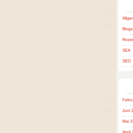
Allge
Blogs
Reze
SEA
SEO
Febru
Juni 
Mai 
April