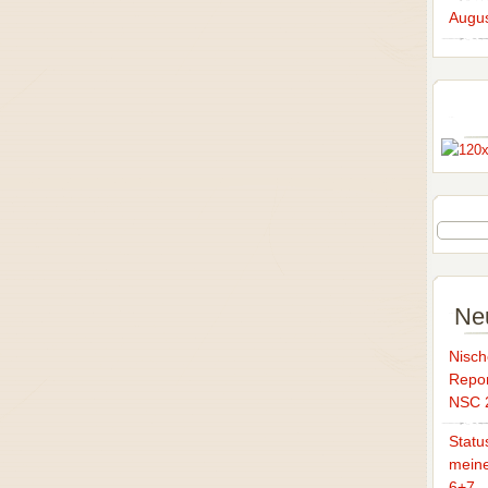
Augus
Ne
Nisch
Repor
NSC 
Statu
mein
6+7 