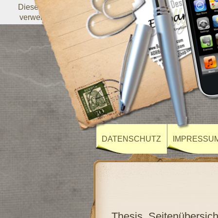
Diese Website verwendet Cookies von Google, um ihre Dien
verwenden, werden an Google weitergegeben. Durch die N
DATENSCHUTZ
IMPRESSU
Thesis_Seitenübersich