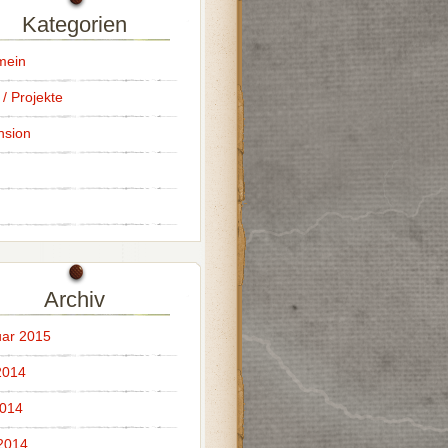
Kategorien
mein
 / Projekte
nsion
Archiv
ar 2015
2014
2014
 2014