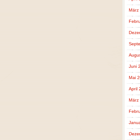
März
Febru
Deze
Sept
Augus
Juni 
Mai 
April
März
Febru
Janua
Deze