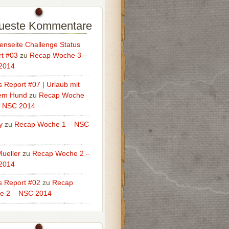
ueste Kommentare
enseite Challenge Status
t #03
zu
Recap Woche 3 –
2014
s Report #07 | Urlaub mit
em Hund
zu
Recap Woche
– NSC 2014
y
zu
Recap Woche 1 – NSC
ueller
zu
Recap Woche 2 –
2014
s Report #02
zu
Recap
e 2 – NSC 2014