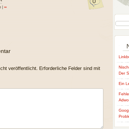
0
n |
∞
ntar
Linkb
Nisch
ht veröffentlicht.
Erforderliche Felder sind mit
Der S
Ein L
Fehle
Adwo
Googl
Prob