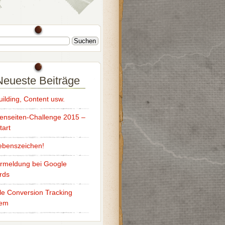
Neueste Beiträge
uilding, Content usw.
enseiten-Challenge 2015 –
tart
ebenszeichen!
rmeldung bei Google
rds
e Conversion Tracking
lem