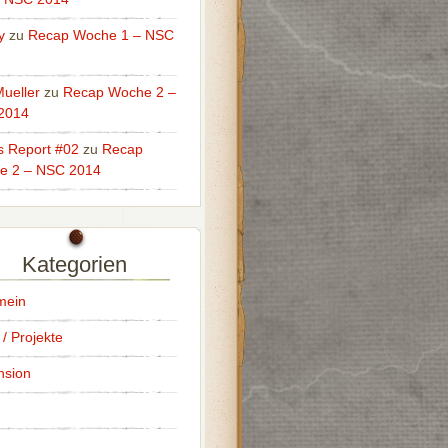
y
zu
Recap Woche 1 – NSC
ueller
zu
Recap Woche 2 –
2014
s Report #02
zu
Recap
e 2 – NSC 2014
Kategorien
mein
 / Projekte
nsion