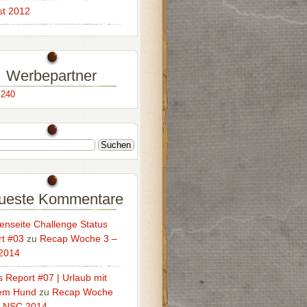
t 2012
Werbepartner
ueste Kommentare
enseite Challenge Status
t #03
zu
Recap Woche 3 –
2014
s Report #07 | Urlaub mit
em Hund
zu
Recap Woche
– NSC 2014