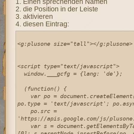
1. Einen sprechenden Namen
2. die Position in der Leiste
3. aktivieren
4. diesen Eintrag:
<g:plusone size="tall"></g:plusone>

<script type="text/javascript">

  window.___gcfg = {lang: 'de'};

  (function() {

    var po = document.createElement('script'); 
po.type = 'text/javascript'; po.asyn
    po.src = 
'https://apis.google.com/js/plusone.
    var s = document.getElementsByTagName('script')
[0]; s.parentNode.insertBefore(po, s