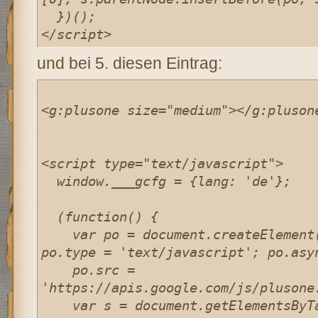
  })();

</script>
und bei 5. diesen Eintrag:
<g:plusone size="medium"></g:plusone
<script type="text/javascript">

  window.___gcfg = {lang: 'de'};

  (function() {

    var po = document.createElement('script'); 
po.type = 'text/javascript'; po.asyn
    po.src = 
'https://apis.google.com/js/plusone.
    var s = document.getElementsByTagName('script')