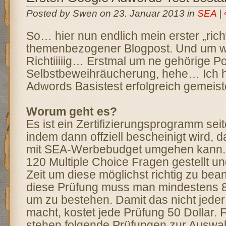
Posted by Swen on 23. Januar 2013 in
SEA
|
So… hier nun endlich mein erster „rich
themenbezogener Blogpost. Und um w
Richtiiiiig… Erstmal um ne gehörige Po
Selbstbeweihräucherung, hehe… Ich 
Adwords Basistest erfolgreich gemeiste
Worum geht es?
Es ist ein Zertifizierungsprogramm sei
indem dann offziell bescheinigt wird, 
mit SEA-Werbebudget umgehen kann
120 Multiple Choice Fragen gestellt u
Zeit um diese möglichst richtig zu bea
diese Prüfung muss man mindestens 8
um zu bestehen. Damit das nicht jede
macht, kostet jede Prüfung 50 Dollar.
stehen folgende Prüfungen zur Auswah